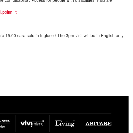
 con disabiltà / Access for people with disabilities:
Parziale
polimi.it
ore 15:00 sarà solo in Inglese / The 3pm visit will be in English only