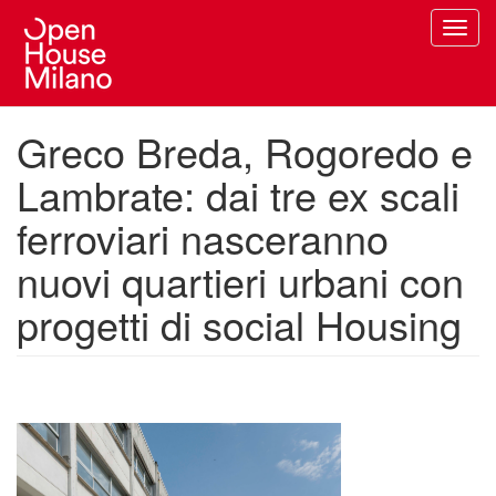
Salta
Toggl
al
navig
contenuto
principale
Greco Breda, Rogoredo e
Lambrate: dai tre ex scali
ferroviari nasceranno
nuovi quartieri urbani con
progetti di social Housing